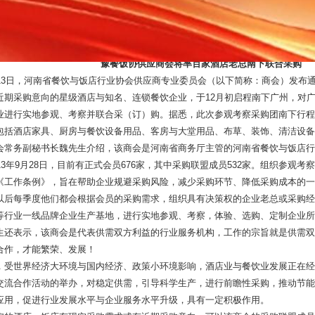
第十一欧亚酒店用品展招商发动第一波攻势
豫餐饭协供应商会将率百家酒店老总南下联合采购
月13日，河南省餐饮与饭店行业协会供应商专业委员会（以下简称：商会）发布
近期采购意向的星级酒店与知名、连锁餐饮企业，于12月初启程南下广州，对
业进行实地参观、考察并联合采（订）购。据悉，此次参观考察采购团南下行程
包括酒店家具、厨房与餐饮设备用品、客房与大堂用品、布草、装饰、清洁设备
会常务副秘书长魏先生介绍，该商会是河南省商务厅主管的河南省餐饮与饭店行
013年9月28日，目前有正式会员676家，其中采购联盟成员532家。组织参观
《工作条例》，旨在帮助企业规避采购风险，减少采购环节、降低采购成本的一
以后每季度他们都会根据会员的采购需求，组织具有决策权的企业老总或采购经
等行业一线品牌企业生产基地，进行实地参观、考察，体验、选购、定制企业所
生还表示，该商会是代表供需双方利益的行业服务机构，工作的宗旨就是供需双
合作，才能繁荣、发展！
，受世界经济大环境与国内经济、政策小环境影响，酒店业与餐饮业发展正在经历
交流合作活动的举办，对稳定供需，引导科学生产，进行前瞻性采购，推动节能
应用，促进行业发展水平与企业服务水平升级，具有一定积极作用。