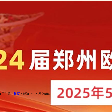
页
展会简介
展商服务
参观服务
新闻中心
往届回顾
在的位置：
首页
> 新闻中心 > 展会新闻
豫餐饭协供应商会将率百家酒店老总南下联