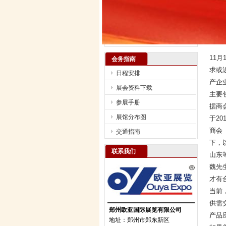
11
会务指南
求或
日程安排
产企
展会资料下载
主要
参展手册
据商
展馆分布图
于2
商会
交通指南
下，
联系我们
山东
魏先
才有
当前
供需
郑州欧亚国际展览有限公司
产品
地址：郑州市郑东新区